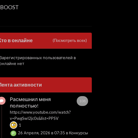
BOOST
Кто в онлайне
(Посмотреть всех)
Зарегистрированных пользователей в
онлайне нет
Лента активности
Расмешнил меня
108
полностью!
https://www.youtube.com/watch?
v=PwgSwI2jc0s&list=PPSV
1
26 Апреля, 2026 в 07:35
в
Конкурсы