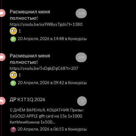
Расмешнил меня
108
полностью!
https://youtu.be/xx9WByyTgdo?t=1380
1
20 Апреля, 2026 в 14:48
в
Конкурсы
Расмешнил меня
108
полностью!
https://youtu.be/5sDgkjDgC68?t=207
1
20 Апреля, 2026 в 09:42
в
Конкурсы
ДР K1T1Q 2026
0
С ДНЁМ ВАРЕНЬЯ, КОШАТНИК Призы:
1xGOLD APPLE gift card на 15к 1x1000
КитМемКоинов 1x500...
20 Апреля, 2026 в 06:55
в
Конкурсы