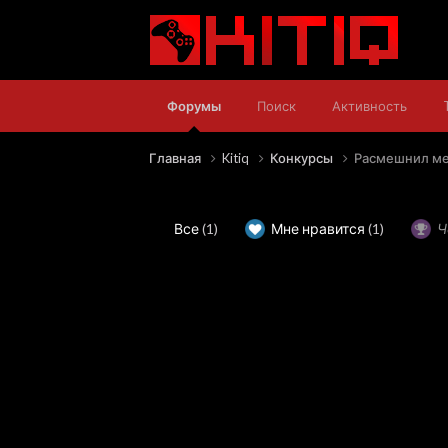
Форумы
Поиск
Активность
Главная
Kitiq
Конкурсы
Расмешнил ме
Все
(1)
Мне нравится
(1)
Ч