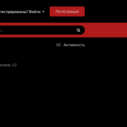
Регистрация
гистрированы? Войти
Активность
печаль
(0)