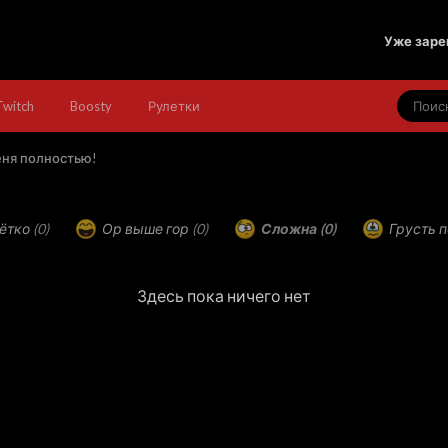
Уже заре
Twitch
Boosty
Рулетки
ня полностью!
ётко
(0)
Ор выше гор
(0)
Сложна
(0)
Грусть 
Здесь пока ничего нет