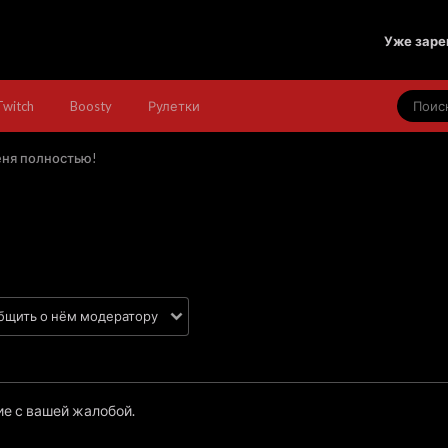
Уже заре
Twitch
Boosty
Рулетки
ня полностью!
е с вашей жалобой.